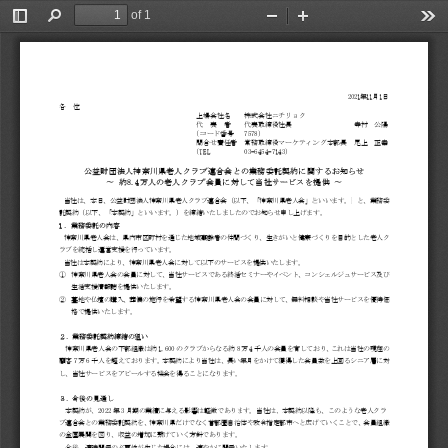
of 1
Toggle
Find
Zoom
Zoom
Too
Sidebar
Out
In
2021
2021
年11月1日
各  位 
上場会社名
上場会社名
株式会社
ニチリョク
ニチリョク
代
表  者
代表取締役社長
代表取締役社長
寺村  公陽
（
コード
コード
番号 
7578）
問合
問合
せ責任者
常務取締役
マーケティング
マーケティング
本部長
尾上  正幸
（
TEL  
TEL  
03-6454-
7143
7143
） 
公
公
公
公
益
益
益
益
財
財
財
財
団
団
団
団
法
法
法
法
人
人
人
人
神
神
神
神
奈
奈
奈
奈
川
川
川
川
県
県
県
県
老
老
老
老
人
人
人
人
ク
ク
ラ
ラ
ブ
ブ
連
合
会
と
と
の
の
業
務
委
委
託
託
契
約
に
関
関
す
す
る
る
お
お
知
ら
ら
せ
せ
〜
約
8
8
.
.
4
万
人
の
老
老
人
人
ク
ク
ラ
ラ
ブ
ブ
会
員
に
対
し
し
て
て
当
社
サ
サ
ー
ー
ビ
ビ
ス
ス
を
を
提
提
供
供
〜
当社は、
本日
本日
、
公益財団法人神奈川県老人
公益財団法人神奈川県老人
公益財団法人神奈川県老人
クラブ
クラブ
連合会（
以下
以下
、「
神奈川県老人会
神奈川県老人会
」
といいます
といいます
。
）
）
と、業務
委
委
託契約（
以下
以下
、「本契約
」
」
といいます
といいます
。）を締結
いた
いた
しま
した
した
のでお知
らせ
らせ
申し上
げます
げます
。 
１
．
業
務
委
委
託
託
の
内
容
神奈川県
老人
老人
会は、
県内市
県内市
区町村
を
を
通じた
地域高齢者
地域高齢者
の仲間
づくり
づくり
、生
きがいと
きがいと
健康
づくりを
づくりを
目的
とした
とした
老人
ク
ク
ラブを統括
し
し
運営支援を
行
行
っています
っています
。 
当社は
本契約
本契約
により、
神奈川県老人会
神奈川県老人会
神奈川県老人会
に対して
以下
以下
のサービスを
のサービスを
提供
いた
いた
します。 
①
神奈川県老人会
神奈川県老人会
の
会員
会員
に対して
、
、
当社
サービスである
サービスである
終活
セミナーやイベント
セミナーやイベント
セミナーやイベント
、
コンシェルジュサービス
コンシェルジュサービス
コンシェルジュサービス
及
び
び
生活支援情報誌
生活支援情報誌
を
提供
提供
いた
します
します
。 
②
墓地や
仏壇
仏壇
の購入、
葬儀
葬儀
の施行
を
を
希望する
神奈川県老人会
神奈川県老人会
の
の
会員に対
して
して
、
無料相談
無料相談
や当社
サービスを
サービスを
優待
価
価
格で
提供
提供
いたします
。
。
２
．
業
業
務
務
委
委
託
託
契
約
締
結
の
の
狙
い
神奈川県老人会
神奈川県老人会
の
下部組織
下部組織
は約
1,600
1,600
のクラブ
からなる
からなる
約
8
8
万4千人の
会員
会員
を有
しており
しており
、これは
当社
当社
の現在
の
の
顧客７万6
千人
千人
を超え
ており
ており
ます。
本契約
本契約
により
当社
当社
は、長い
年月
年月
をかけて
をかけて
獲得した
会員数
会員数
を上回
るシニア
るシニア
層に
対
対
し、当社
サービスをアピールする
サービスをアピールする
サービスをアピールする
機会
機会
を得ること
に
に
なります
。
。
３
．
今
後
の
見
見
通
通
し
本契約が
、
、
2022年3
月期
月期
の業績に
与
与
える影響は
軽微
軽微
であり
ます
ます
。当社は
、
、
本契約以降
も
も
、
このような
このような
老人クラ
ブ連合会
との
との
業務委託
契約
契約
を、
神奈川県
神奈川県
だけでなく
だけでなく
首都圏自治体
首都圏自治体
や
政令指定都市
政令指定都市
へと広
げていくことで
げていくことで
げていくことで
、
会員組織
会員組織
の全国展開
を
を
図り、収益
の
の
増加に繋
げ
げ
ていく方針
で
で
あります
。
。
今後、
適時開示
適時開示
の
必要性
必要性
が生じた
場合
場合
には、速
やかに
やかに
開示
いた
いた
します。