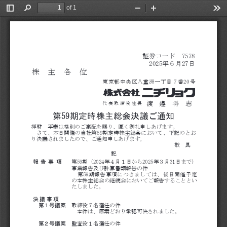
of 1
Toggle
Find
Zoom
Zoom
Too
Sidebar
Out
In
証券コード 7578
2025年６月27日
株 主 各 位
東京都中央区八重洲一丁目７番20号
渡 邊 将 志
代 表 取 締 役 社 長
第59期定時株主総会決議ご通知
拝啓 平素は格別のご高配を賜り、厚く御礼申しあげます。
さて、本日開催の当社第59
期定時株主総会において、下記のとお
り決議されましたので、ご通知申しあげます。
敬 具
記
報 告 事 項
 第59期（2024年４月１日から2025年３月31日まで）
事業報告及び計算書類報告の件
  第59
期報告事項につきましては、後日開催予定
の本株主総会の継続会においてご報告することとい
たしました。
決議事項
第１号議案
取締役７名選任の件
 本件は、原案どおり承認可決されました。
第２号議案
監査役１名選任の件