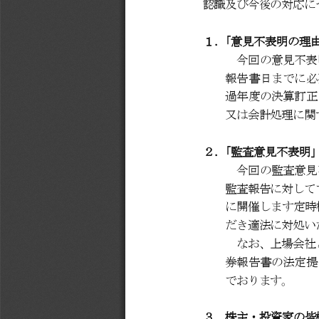
認識及び今後の対応に
１．
「
意見不表明の理
今回の意見不表
報告書日までに必
過年度の決算訂正
又は会計処理に関
２
．
「
監査意見不表明
今回の監査意見
監査報告に対して
に開催します定時
だき適法に対処い
なお、上場会社
券報告書の法定提
でおります。
３
．株主・投資家の皆