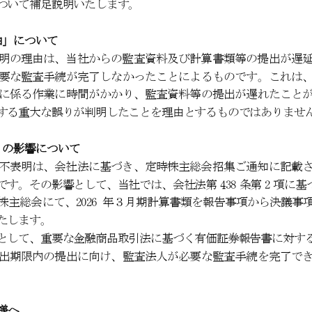
ついて補足説明いたします。
由
」
について
明の理由は、当社からの監査資料及び計算書類等の提出が遅
要な監査手続が完了しなかったことによるものです。
これは
に係る作業に時間がかかり、監査資料等の提出が遅れたこと
する重大な誤りが判明したことを理由とするものではありませ
」
の
影響
について
不表明は、
会社法に基づき、定時株主総会招集ご
通知に記載
です。その影響として、当社では、会社法第
438
条第
2
項に基
株主総会にて、
2026
年３月期計算書類を報告事項から決議事
たします。
として、重要な金融商品取引法
に基づく有価証券報告書に対す
出期限内の提出に向け、監査法人が必要な監査手続を完了で
様へ