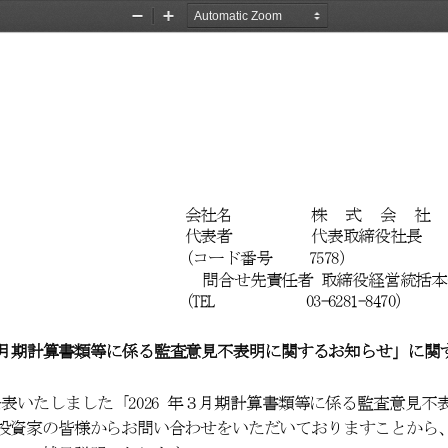
Zoom
Zoom
Out
In
会社名
株式会
代表者
代表取締役社長
（コード番号
7578
）
問合せ先責任者
取締役経営統括本
（
TEL          
  03-6281  -8470
）
月期計算書類等に係る監査意見不表明に関するお知らせ」に関
公表いたしました「
2026
年３月期計算書類等に係る監査意見不
投資家の皆様からお問い合わせをいただいておりますことから