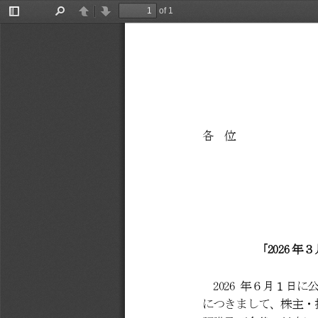
of 1
Toggle
Find
Previous
Next
Sidebar
各
位
「
2026
年３
2026
年６月１日に
につきまして、株主・