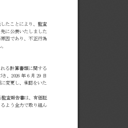
延したことにより、監査
、先に公表いたしました
が原因であり、不正行為
ん。
される計算書類に関する
づき、
2026
年
6
月
29
日
項に変更し、承認をいた
る監査報告書は、有価証
きるよう全力で取り組ん