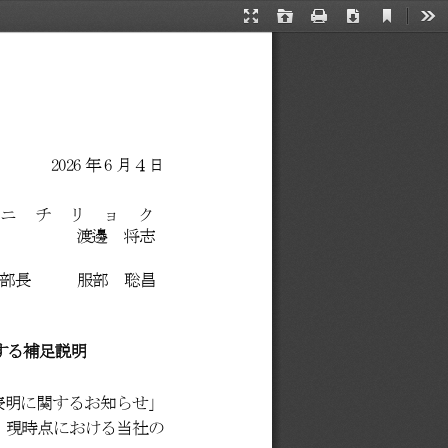
Current
Presentation
Open
Print
Download
Too
View
Mode
2026
年
6
月４日
社ニ
チリョク
渡邊
将志
部長
服部
聡昌
する補足説明
表明に関するお知らせ」
、現時点における当社の