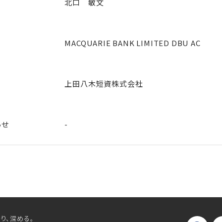
北口 敏文
MACQUARIE BANK LIMITED DBU AC
上田八木短資株式会社
らせ
-
り、深める。