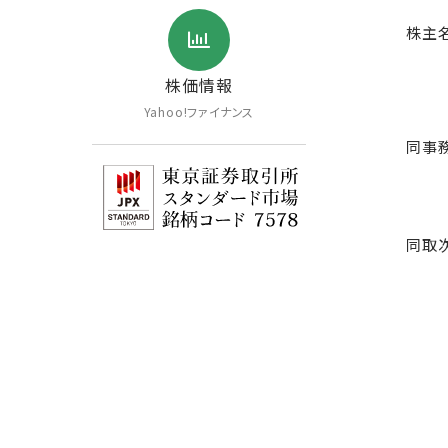
株主
株価情報
Yahoo!ファイナンス
同事
同取