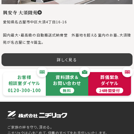
興安寺 大須陵苑
愛知県名古屋市中区大須4丁目16-16
国内最大・最高級の自動搬送式納骨堂 外墓地を超える室内のお墓、大須陵
苑が名古屋に堂々誕生。
詳しく見る
お客様
資料請求＆
葬儀緊急
相談室ダイヤル
お問い合わせ
ダイヤル
0120-300-100
無料
24時間受付
ご家族の絆を守り、深める。
ニチリョクは心をこめて、供養のすべてをお手伝いいたします。