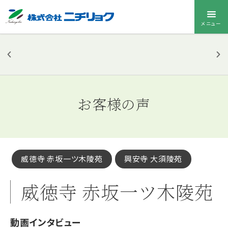
メニュー
ニチリョク
のお墓
お客様の声
お墓メニューを
開く
威徳寺 赤坂一ツ木陵苑
興安寺 大須陵苑
威徳寺 赤坂一ツ木陵苑
動画インタビュー