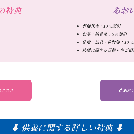
の特典
あお
葬儀代金：10％割引
お墓・納骨堂：5％割引
仏壇・仏具・位牌等：10％
終活に関する見積りやご相
はこちら
あお
⬇ 供養に関する詳しい特典 ⬇