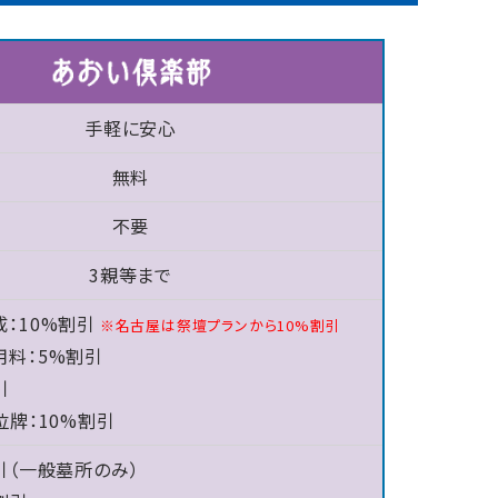
手軽に安心
無料
不要
3親等まで
：10%割引
※名古屋は祭壇プランから10%割引
用料：5%割引
引
位牌：10%割引
引（一般墓所のみ）