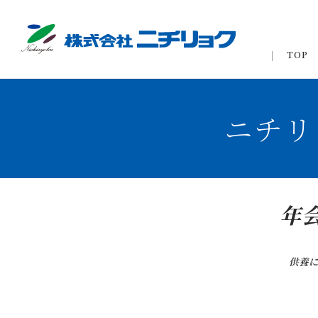
TOP
ニチリ
年
供養