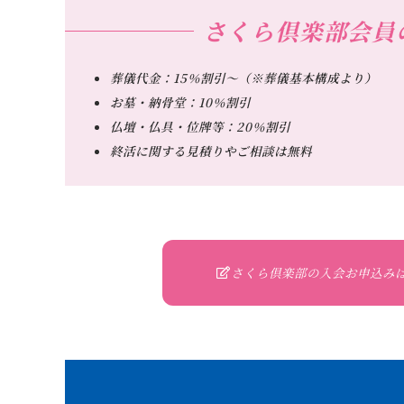
さくら倶楽部会員
葬儀代金：15％割引～（※葬儀基本構成より）
お墓・納骨堂：10％割引
仏壇・仏具・位牌等：20％割引
終活に関する見積りやご相談は無料
さくら倶楽部の入会お申込み