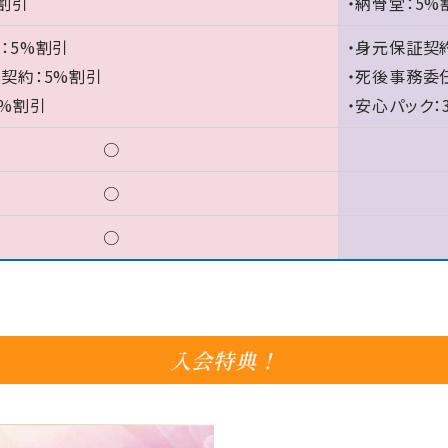
%割引
・納骨堂：5%
：5%割引
・身元保証契
契約：5%割引
・死後事務委
5%割引
・安心パック：
○
○
○
入会特典！