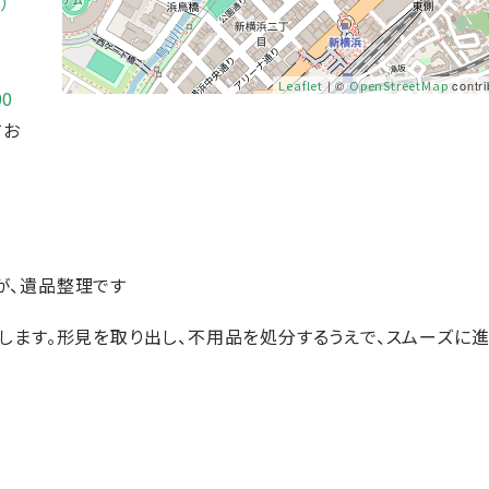
）
Leaflet
| ©
OpenStreetMap
contri
00
てお
が、遺品整理です
します。形見を取り出し、不用品を処分するうえで、スムーズに