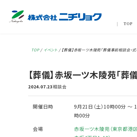
TOP
TOP
/
イベント
/
【葬儀】赤坂一ツ木陵苑「葬儀事前相談会・式
【葬儀】赤坂一ツ木陵苑「葬
2024.07.23
相談会
開催日時
9月21日（土）10時00分
〜
時00分
会場
赤坂一ツ木陵苑（東京都港