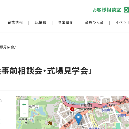
お客様相談室
企業情報
IR情報
事業紹介
会員の入会
イベン
場見学会」
儀事前相談会・式場見学会」
12
+
−
区