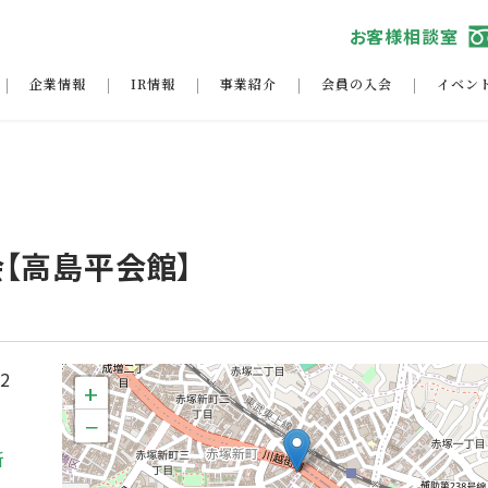
お客様相談室
企業情報
IR情報
事業紹介
会員の入会
イベン
【高島平会館】
12
+
−
新