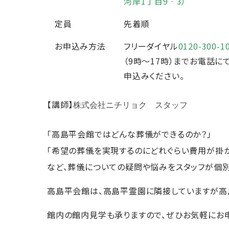
河岸1丁目9‐3）
定員
先着順
お申込み方法
フリーダイヤル
0120-300-1
（9時～17時）までお電話に
申込みください。
【講師】
株式会社ニチリョク スタッフ
「高島平会館ではどんな葬儀ができるのか？」
「希望の葬儀を実現するのにどれぐらい費用が掛か
など、葬儀についての疑問や悩みをスタッフが個別
高島平会館は、高島平霊園に隣接していますが高
館内の館内見学も承りますので、ぜひお気軽にお申