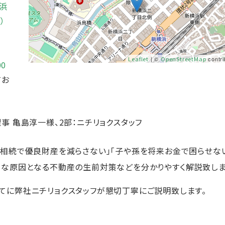
浜
）
Leaflet
| ©
OpenStreetMap
contri
00
てお
事 亀島淳一様、2部：ニチリョクスタッフ
「相続で優良財産を減らさない」「子や孫を将来お金で困らせな
主な原因となる不動産の生前対策などを分かりやすく解説致しま
てに弊社ニチリョクスタッフが懇切丁寧にご説明致します。