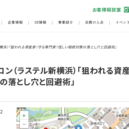
お客様相談室
企業情報
IR情報
事業紹介
会員の入会
イベン
横浜）「狙われる資産家！守る専門家！怪しい相続対策の落とし穴と回避術」
ロン（ラステル新横浜）「狙われる資産
の落とし穴と回避術」
12
+
−