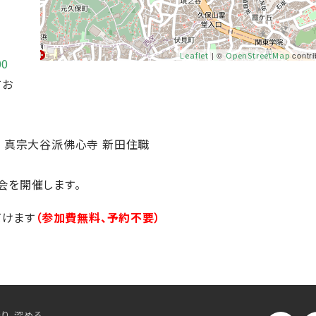
Leaflet
| ©
OpenStreetMap
contri
00
てお
× 真宗大谷派佛心寺 新田住職
会を開催します。
だけます
（参加費無料、予約不要）
り、深める。