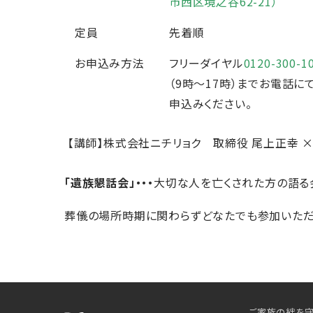
市西区境之谷62-21）
定員
先着順
お申込み方法
フリーダイヤル
0120-300-1
（9時～17時）までお電話に
申込みください。
【講師】
株式会社ニチリョク 取締役 尾上正幸 
「遺族懇話会」・・・
大切な人を亡くされた方の語る
葬儀の場所時期に関わらずどなたでも参加いた
ご家族の絆を守