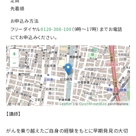
定員
先着順
お申込み方法
フリーダイヤル
0120-300-100
（9時～17時）までお電話
にてお申込みください。
+
−
Leaflet
| ©
OpenStreetMap
contributors
【講師】
がんを乗り越えたご自身の経験をもとに早期発見の大切