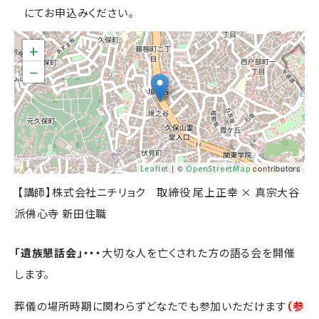
にてお申込みください。
+
−
Leaflet
| ©
OpenStreetMap
contributors
【講師】
株式会社ニチリョク 取締役 尾上正幸 × 真宗大谷
派佛心寺 新田住職
「遺族懇話会」・・・
大切な人を亡くされた方の語る会を開催
します。
葬儀の場所時期に関わらずどなたでも参加いただけます
（参