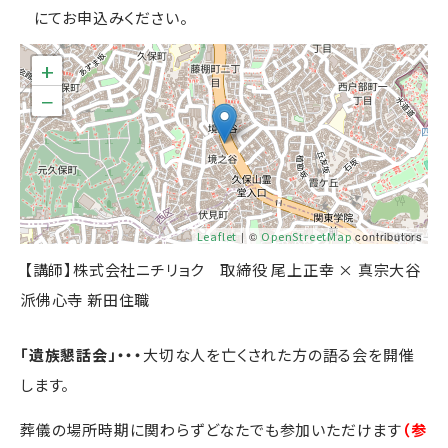
にてお申込みください。
+
−
Leaflet
| ©
OpenStreetMap
contributors
【講師】
株式会社ニチリョク 取締役 尾上正幸 × 真宗大谷
派佛心寺 新田住職
「遺族懇話会」・・・
大切な人を亡くされた方の語る会を開催
します。
葬儀の場所時期に関わらずどなたでも参加いただけます
（参