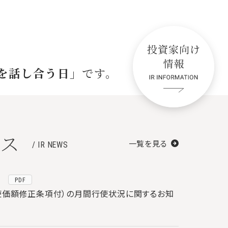
を話し合う日」
です。
ース
一覧を見る
/ IR NEWS
PDF
使価額修正条項付）の月間行使状況に関するお知