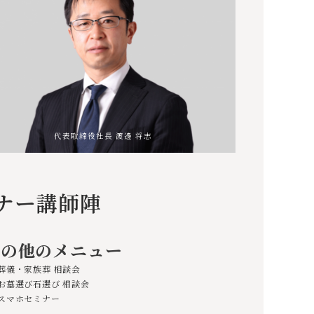
代表取締役社長 渡邊 将志
ナー講師陣
その他のメニュー
葬儀・家族葬 相談会
お墓選び石選び 相談会
スマホセミナー