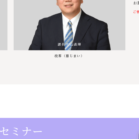
お
ご
課長 村山直輝
改葬（墓じまい）