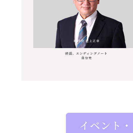
取締役 尾上正幸
終活、エンディングノート
自分史