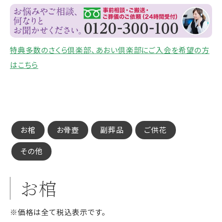
特典多数のさくら倶楽部、あおい倶楽部にご入会を希望の方
はこちら
お棺
お骨壺
副葬品
ご供花
その他
お棺
※価格は全て税込表示です。