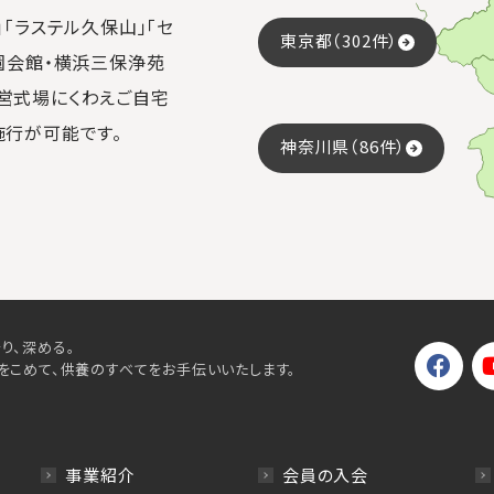
「ラステル久保山」「セ
東京都（302件）
園会館・横浜三保浄苑
営式場にくわえご自宅
施行が可能です。
神奈川県（86件）
り、深める。
をこめて、供養のすべてをお手伝いいたします。
事業紹介
会員の入会