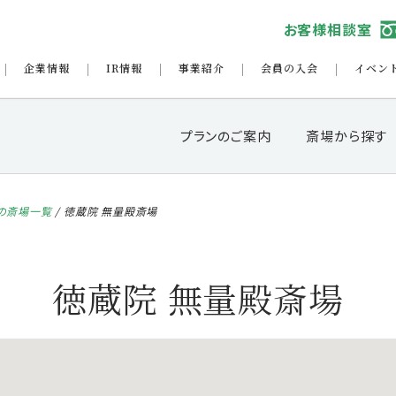
お客様相談室
企業情報
IR情報
事業紹介
会員の入会
イベン
プランのご案内
斎場から探す
の斎場一覧
/
徳蔵院 無量殿斎場
徳蔵院 無量殿斎場