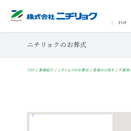
TOP
ニチリョクのお葬式
TOP
/
事業紹介
/
ニチリョクのお葬式
/
斎場から探す
/
千葉県