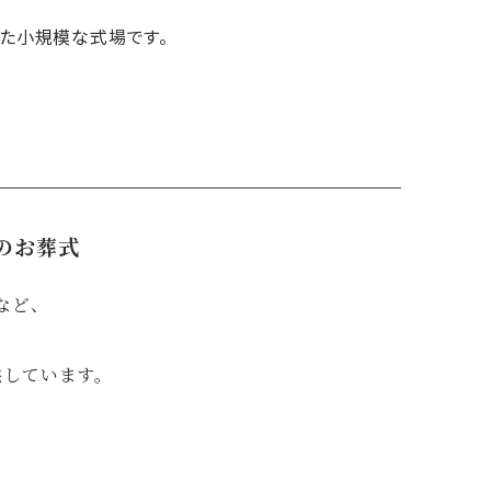
た小規模な式場です。
のお葬式
など、
供しています。