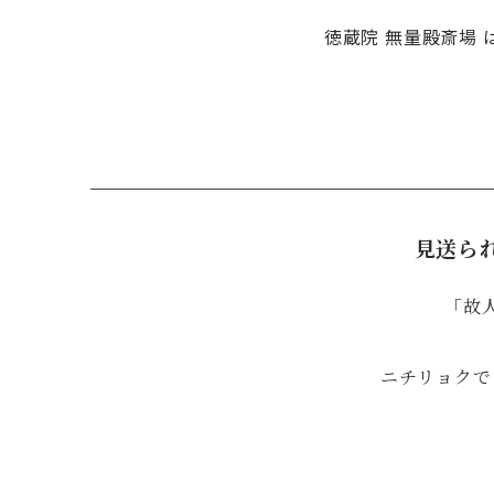
徳蔵院 無量殿斎場
見送ら
「故
ニチリョクで