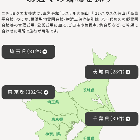
ニチリョクのお葬式は、直営会館「ラステル久保山」「セレハウス久保山」「高島
平会館」のほか、横浜聖地霊園会館・横浜三保浄苑別院・八千代悠久の郷霊園
会館等の管理式場、公営式場に加え、ご自宅や菩提寺、集会所など、ご希望に
合わせた場所で施行が可能です。
埼 玉 県（81件）
茨 城 県（28件）
東 京 都（302件）
千 葉 県（39件）