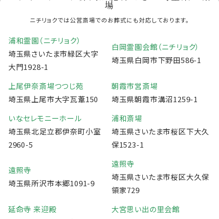
場
ニチリョクでは公営斎場でのお葬式にも対応しております。
浦和霊園（ニチリョク）
白岡霊園会館（ニチリョク）
埼玉県さいたま市緑区大字
埼玉県白岡市下野田586-1
大門1928-1
上尾伊奈斎場つつじ苑
朝霞市営斎場
埼玉県上尾市大字瓦葦150
埼玉県朝霞市溝沼1259-1
いなセレモニーホール
浦和斎場
埼玉県北足立郡伊奈町小室
埼玉県さいたま市桜区下大久
2960-5
保1523-1
遠照寺
遠照寺
埼玉県さいたま市桜区大久保
埼玉県所沢市本郷1091-9
領家729
延命寺 来迎殿
大宮思い出の里会館