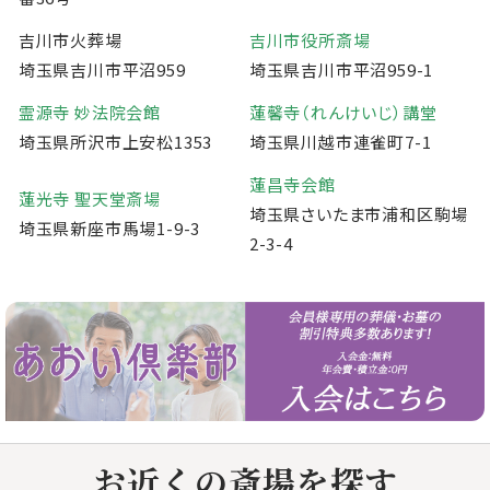
吉川市火葬場
吉川市役所斎場
埼玉県吉川市平沼959
埼玉県吉川市平沼959-1
霊源寺 妙法院会館
蓮馨寺（れんけいじ）講堂
埼玉県所沢市上安松1353
埼玉県川越市連雀町7-1
蓮昌寺会館
蓮光寺 聖天堂斎場
埼玉県さいたま市浦和区駒場
埼玉県新座市馬場1-9-3
2-3-4
お近くの斎場を探す