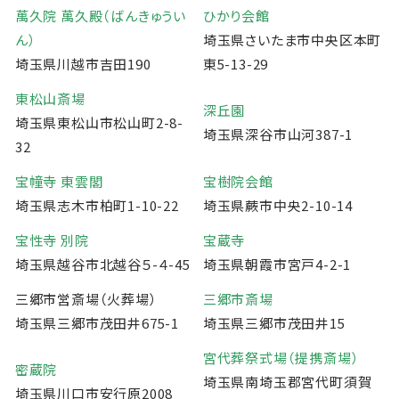
萬久院 萬久殿（ばんきゅうい
ひかり会館
ん）
埼玉県さいたま市中央区本町
埼玉県川越市吉田190
東5-13-29
東松山斎場
深丘園
埼玉県東松山市松山町2-8-
埼玉県深谷市山河387-1
32
宝幢寺 東雲閣
宝樹院会館
埼玉県志木市柏町1-10-22
埼玉県蕨市中央2-10-14
宝性寺 別院
宝蔵寺
埼玉県越谷市北越谷５-４-45
埼玉県朝霞市宮戸4-2-1
三郷市営斎場（火葬場）
三郷市斎場
埼玉県三郷市茂田井675-1
埼玉県三郷市茂田井15
宮代葬祭式場（提携斎場）
密蔵院
埼玉県南埼玉郡宮代町須賀
埼玉県川口市安行原2008