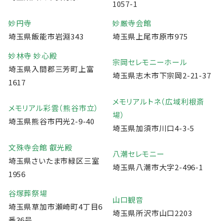
1057-1
妙円寺
妙厳寺会館
埼玉県飯能市岩淵343
埼玉県上尾市原市975
妙林寺 妙心殿
宗岡セレモニーホール
埼玉県入間郡三芳町上富
埼玉県志木市下宗岡2-21-37
1617
メモリアルトネ（広域利根斎
メモリアル彩雲（熊谷市立）
場）
埼玉県熊谷市円光2-9-40
埼玉県加須市川口4-3-5
文殊寺会館 叡光殿
八潮セレモニー
埼玉県さいたま市緑区三室
埼玉県八潮市大字2-496-1
1956
谷塚葬祭場
山口観音
埼玉県草加市瀬崎町4丁目6
埼玉県所沢市山口2203
番36号