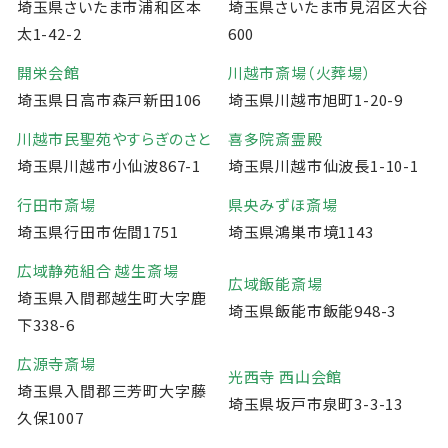
埼玉県さいたま市浦和区本
埼玉県さいたま市見沼区大谷
太1-42-2
600
開栄会館
川越市斎場（火葬場）
埼玉県日高市森戸新田106
埼玉県川越市旭町1-20-9
川越市民聖苑やすらぎのさと
喜多院斎霊殿
埼玉県川越市小仙波867-1
埼玉県川越市仙波長1-10-1
行田市斎場
県央みずほ斎場
埼玉県行田市佐間1751
埼玉県鴻巣市境1143
広域静苑組合 越生斎場
広域飯能斎場
埼玉県入間郡越生町大字鹿
埼玉県飯能市飯能948-3
下338-6
広源寺斎場
光西寺 西山会館
埼玉県入間郡三芳町大字藤
埼玉県坂戸市泉町3-3-13
久保1007