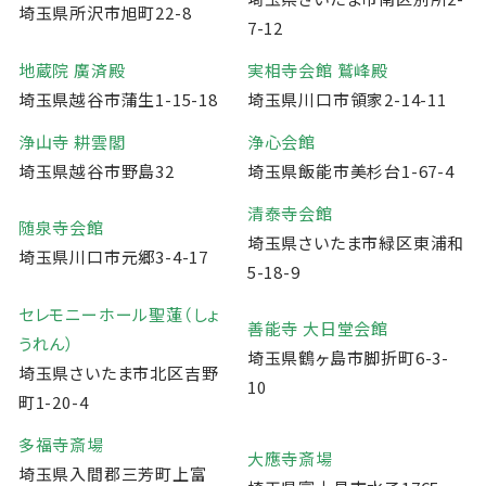
埼玉県所沢市旭町22-8
7-12
地蔵院 廣済殿
実相寺会館 鷲峰殿
埼玉県越谷市蒲生1-15-18
埼玉県川口市領家2-14-11
浄山寺 耕雲閣
浄心会館
埼玉県越谷市野島32
埼玉県飯能市美杉台1-67-4
清泰寺会館
随泉寺会館
埼玉県さいたま市緑区東浦和
埼玉県川口市元郷3-4-17
5-18-9
セレモニーホール聖蓮（しょ
善能寺 大日堂会館
うれん）
埼玉県鶴ヶ島市脚折町6-3-
埼玉県さいたま市北区吉野
10
町1-20-4
多福寺斎場
大應寺斎場
埼玉県入間郡三芳町上富