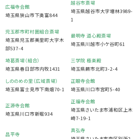
越谷市斎場
広福寺会館
埼玉県越谷市大字増林3989-
埼玉県狭山市下奥富844
1
児玉郡市町村圏組合斎場
最明寺 道心殿斎場
埼玉県児玉郡美里町大字木
埼玉県川越市小ケ谷町61
部537-4
埼葛斎場（組合）
三学院 極楽殿
埼玉県春日部市内牧1431
埼玉県蕨市北町3-2-4
しののめの里（広域斎場）
正眼寺会館
埼玉県富士見市下南畑70-1
埼玉県川口市宮町5-40
正福寺会館
正源寺会館
埼玉県さいたま市浦和区上木
埼玉県川口市新堀934
崎7-19-1
真弘寺
昌平寺
埼玉県さいたま市南区別所2-