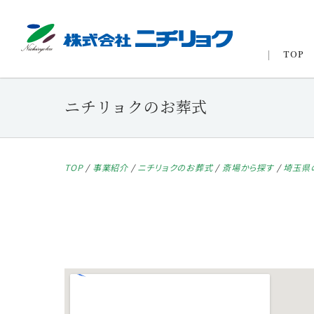
TOP
ニチリョクのお葬式
TOP
/
事業紹介
/
ニチリョクのお葬式
/
斎場から探す
/
埼玉県