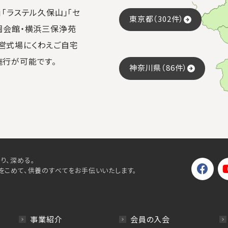
「ラステル久保山」「セ
東京都（302件）
園会館・横浜三保浄苑
営式場にくわえご自宅
施行が可能です。
神奈川県（86件）
り、深める。
をこめて、供養のすべてをお手伝いいたします。
事業紹介
会員の入会