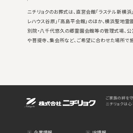
ニチリョクのお葬式は、直営会館「ラステル新横浜」
レハウス谷原」「高島平会館」のほか、横浜聖地霊
別院・八千代悠久の郷霊園会館等の管理式場、公
や菩提寺、集会所など、ご希望に合わせた場所で
ご家族の絆を守
ニチリョクは心
企業情報
IR情報