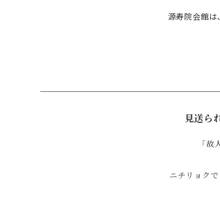
源寿院会館は
見送ら
「故
ニチリョクで