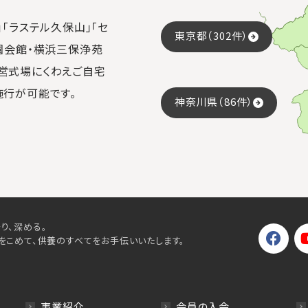
「ラステル久保山」「セ
東京都（302件）
園会館・横浜三保浄苑
営式場にくわえご自宅
施行が可能です。
神奈川県（86件）
り、深める。
をこめて、供養のすべてをお手伝いいたします。
事業紹介
会員の入会