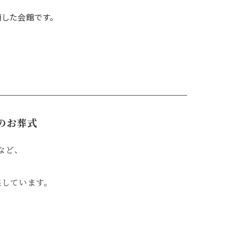
した会館です。
のお葬式
など、
供しています。