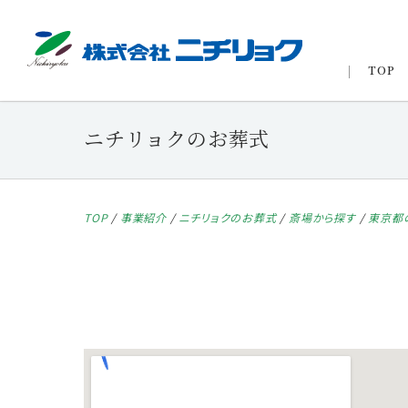
TOP
ニチリョクのお葬式
TOP
/
事業紹介
/
ニチリョクのお葬式
/
斎場から探す
/
東京都