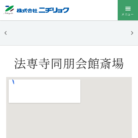
メニュー
ニチリョク
のお葬式
法専寺同朋会館斎場
お葬式メニューを
開く