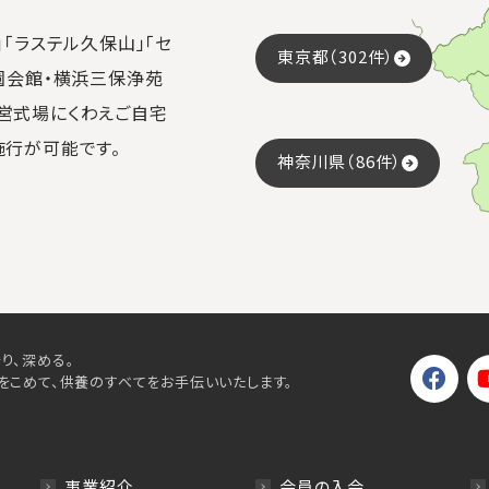
「ラステル久保山」「セ
東京都（302件）
園会館・横浜三保浄苑
営式場にくわえご自宅
施行が可能です。
神奈川県（86件）
り、深める。
をこめて、供養のすべてをお手伝いいたします。
事業紹介
会員の入会