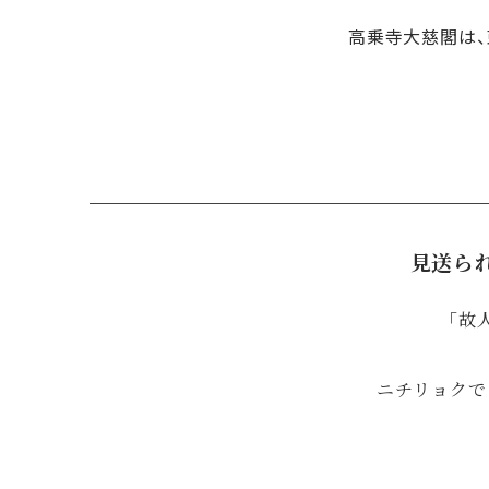
高乗寺大慈閣は、
見送ら
「故
ニチリョクで