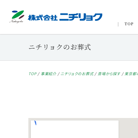
TOP
ニチリョクのお葬式
TOP
/
事業紹介
/
ニチリョクのお葬式
/
斎場から探す
/
東京都