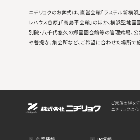
ニチリョクのお葬式は、直営会館「ラステル新横浜」
レハウス谷原」「高島平会館」のほか、横浜聖地霊
別院・八千代悠久の郷霊園会館等の管理式場、公
や菩提寺、集会所など、ご希望に合わせた場所で
ご家族の絆を守
ニチリョクは心
企業情報
IR情報