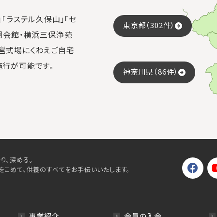
「ラステル久保山」「セ
東京都（302件）
園会館・横浜三保浄苑
営式場にくわえご自宅
施行が可能です。
神奈川県（86件）
り、深める。
をこめて、供養のすべてをお手伝いいたします。
事業紹介
会員の入会