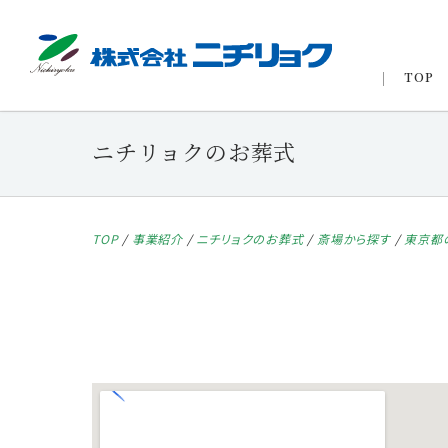
TOP
ニチリョクのお葬式
TOP
/
事業紹介
/
ニチリョクのお葬式
/
斎場から探す
/
東京都