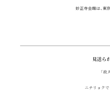
妙正寺会館は、東
見送ら
「故
ニチリョクで