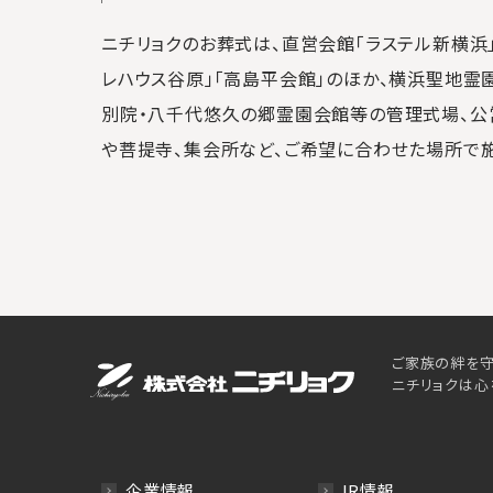
ニチリョクのお葬式は、直営会館「ラステル新横浜」
レハウス谷原」「高島平会館」のほか、横浜聖地霊
別院・八千代悠久の郷霊園会館等の管理式場、公
や菩提寺、集会所など、ご希望に合わせた場所で
ご家族の絆を守
ニチリョクは心
企業情報
IR情報