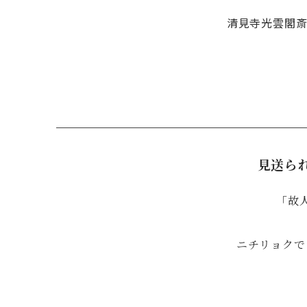
清見寺光雲閣斎
見送ら
「故
ニチリョクで