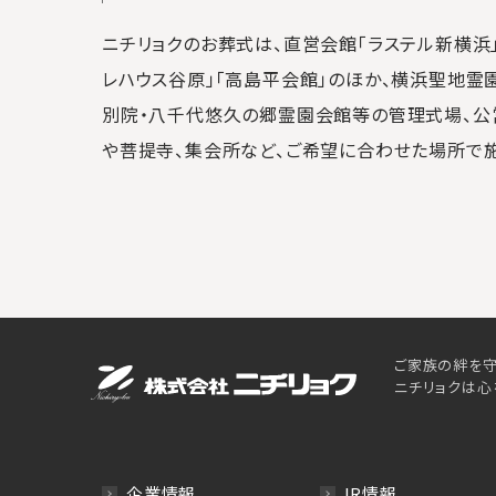
ニチリョクのお葬式は、直営会館「ラステル新横浜」
レハウス谷原」「高島平会館」のほか、横浜聖地霊
別院・八千代悠久の郷霊園会館等の管理式場、公
や菩提寺、集会所など、ご希望に合わせた場所で
ご家族の絆を守
ニチリョクは心
企業情報
IR情報