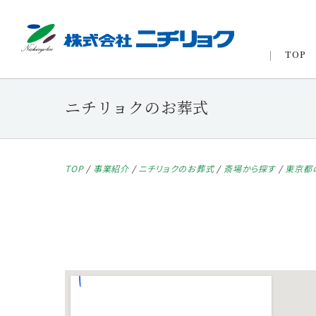
TOP
ニチリョクのお葬式
TOP
/
事業紹介
/
ニチリョクのお葬式
/
斎場から探す
/
東京都