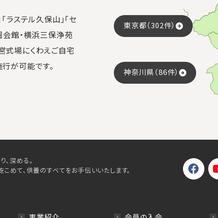
「ラステル久保山」「セ
東京都（302件）
園会館・横浜三保浄苑
営式場にくわえご自宅
施行が可能です。
神奈川県（86件）
り、深める。
をこめて、供養のすべてをお手伝いいたします。
事業紹介
会員の入会