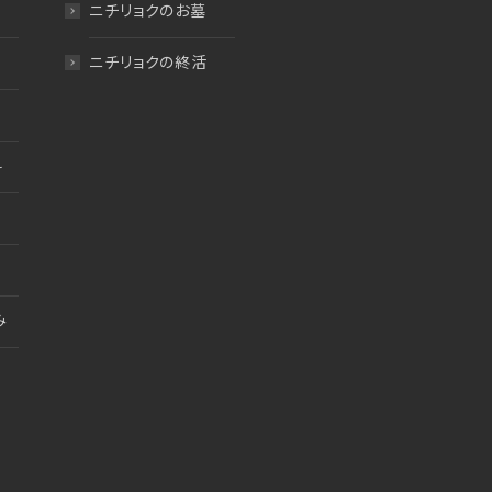
ニチリョクのお墓
ニチリョクの終活
料
み