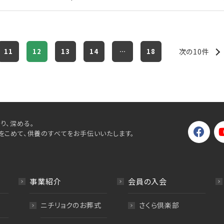
11
12
13
14
…
18
次の10件
り、深める。
をこめて、供養のすべてをお手伝いいたします。
事業紹介
会員の入会
ニチリョクのお葬式
さくら倶楽部