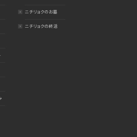
ニチリョクのお墓
ニチリョクの終活
料
み