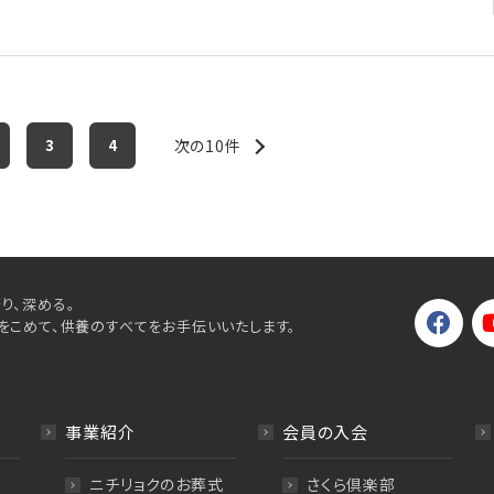
3
4
次の10件
り、深める。
をこめて、供養のすべてをお手伝いいたします。
事業紹介
会員の入会
ニチリョクのお葬式
さくら倶楽部