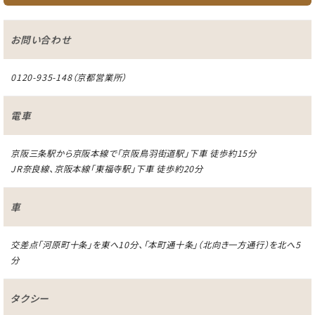
お問い合わせ
0120-935-148（京都営業所）
電車
京阪三条駅から京阪本線で「京阪鳥羽街道駅」下車 徒歩約15分
JR奈良線、京阪本線「東福寺駅」下車 徒歩約20分
車
交差点「河原町十条」を東へ10分、「本町通十条」（北向き一方通行）を北へ5
分
タクシー