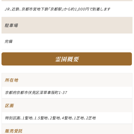
JR、近鉄、京都市営地下鉄「京都駅」から約1,000円で到着します
駐車場
完備
霊園概要
所在地
京都府京都市伏見区深草車阪町1-37
区画
特別区画、1聖地、1.5聖地、2聖地、4聖地、1芝地、2芝地
販売受託