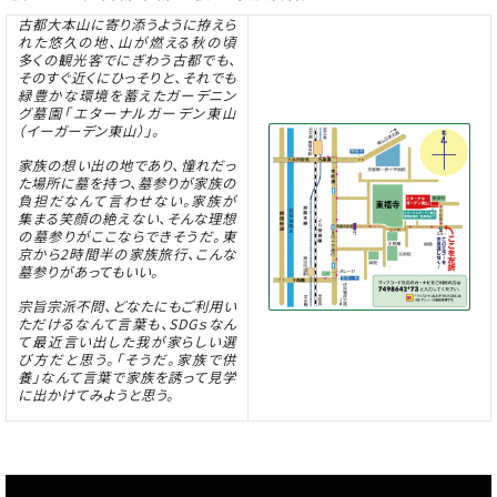
古都大本山に寄り添うように拵えら
れた悠久の地、山が燃える秋の頃
多くの観光客でにぎわう古都でも、
そのすぐ近くにひっそりと、それでも
緑豊かな環境を蓄えたガーデニン
グ墓園「エターナルガーデン東山
（イーガーデン東山）」。
家族の想い出の地であり、憧れだっ
た場所に墓を持つ、墓参りが家族の
負担だなんて言わせない。家族が
集まる笑顔の絶えない、そんな理想
の墓参りがここならできそうだ。東
京から2時間半の家族旅行、こんな
墓参りがあってもいい。
宗旨宗派不問、どなたにもご利用い
ただけるなんて言葉も、SDGｓなん
て最近言い出した我が家らしい選
び方だと思う。「そうだ。家族で供
養」なんて言葉で家族を誘って見学
に出かけてみようと思う。