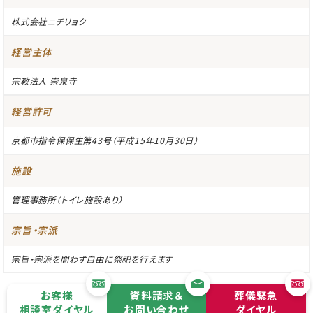
株式会社ニチリョク
経営主体
宗教法人 崇泉寺
経営許可
京都市指令保保生第43号（平成15年10月30日）
施設
管理事務所（トイレ施設あり）
宗旨・宗派
宗旨・宗派を問わず自由に祭祀を行えます
お客様
資料請求＆
葬儀緊急
相談室ダイヤル
お問い合わせ
ダイヤル