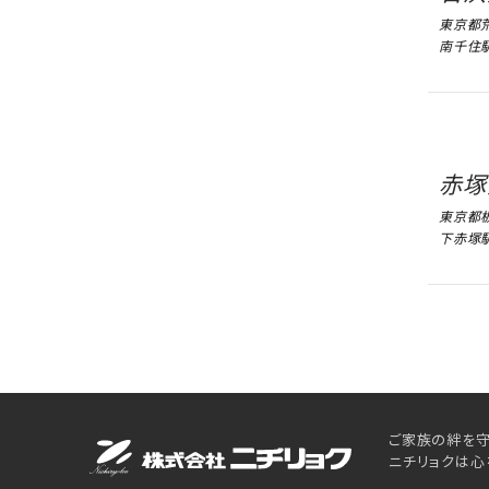
東京都荒
南千住
赤塚
東京都板
下赤塚
ご家族の絆を守
ニチリョクは心