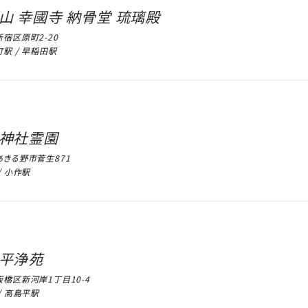
山 幸國寺 納骨堂 琉璃殿
宿区原町2-20
駅 / 早稲田駅
神社霊園
きる野市菅生871
/ 小作駅
平浄苑
橋区新河岸1丁目10-4
/ 高島平駅