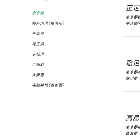
正定
東京都
東京都新
牛込柳町
神奈川県（横浜市）
千葉県
埼玉県
茨城県
稲足
京都府
東京都あ
大阪府
秋川駅 
寺院墓地（首都圏）
高島
東京都板
西台駅 