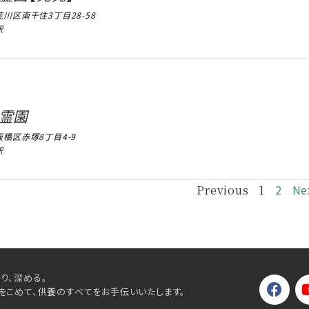
川区南千住3丁目28-58
駅
霊園
橋区赤塚8丁目4-9
駅
2
Ne
Previous
1
り、深める。
をこめて、供養のすべてをお手伝いいたします。