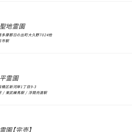
聖地霊園
西多摩郡日の出町大久野7024他
日市駅
平霊園
橋区新河岸1丁目9-3
 / 東武練馬駅 / 浮間舟渡駅
霊園【完売】