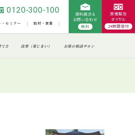
0120-300-100
葬儀緊急
資料請求＆
ダイヤル
お問い合わせ
ト・セミナー
取材・営業
24時間受付
無料
建て方
改葬（墓じまい）
お墓の相談サロン