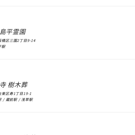
島平霊園
橋区三園2丁目9-14
平駅
寺 樹木葬
東区寿1丁目19-1
 / 蔵前駅 / 浅草駅