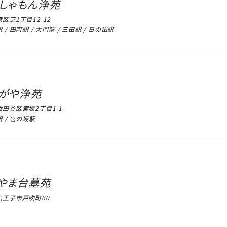
しゃもん浄苑
区芝1丁目12-12
 / 田町駅 / 大門駅 / 三田駅 / 日の出駅
がや浄苑
田谷区宮坂2丁目1-1
 / 宮の坂駅
やま台墓苑
八王子市戸吹町60