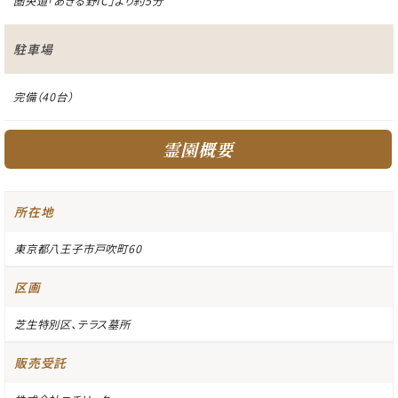
圏央道「あきる野IC」より約5分
駐車場
完備（40台）
霊園概要
所在地
東京都八王子市戸吹町60
区画
芝生特別区、テラス墓所
販売受託