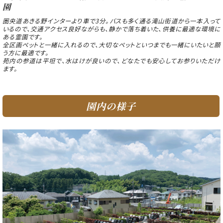
園
圏央道あきる野インターより車で3分。バスも多く通る滝山街道から一本入って
いるので、交通アクセス良好ながらも、静かで落ち着いた、供養に最適な環境に
ある霊園です。
全区画ペットと一緒に入れるので、大切なペットといつまでも一緒にいたいと願
う方に最適です。
苑内の参道は平坦で、水はけが良いので、どなたでも安心してお参りいただけ
ます。
園内の様子