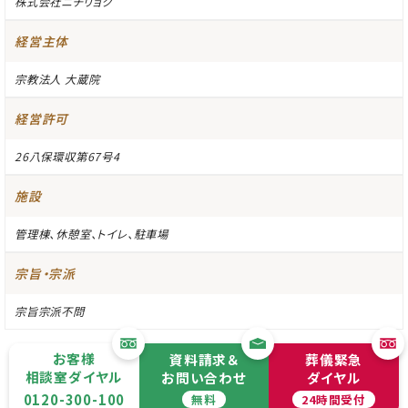
株式会社ニチリョク
経営主体
宗教法人 大蔵院
経営許可
26八保環収第67号4
施設
管理棟、休憩室、トイレ、駐車場
宗旨・宗派
宗旨宗派不問
お客様
資料請求＆
葬儀緊急
相談室ダイヤル
お問い合わせ
ダイヤル
0120-300-100
無料
24時間受付