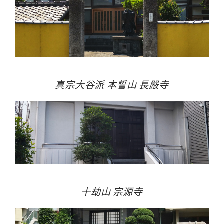
真宗大谷派 本誓山 長嚴寺
十劫山 宗源寺