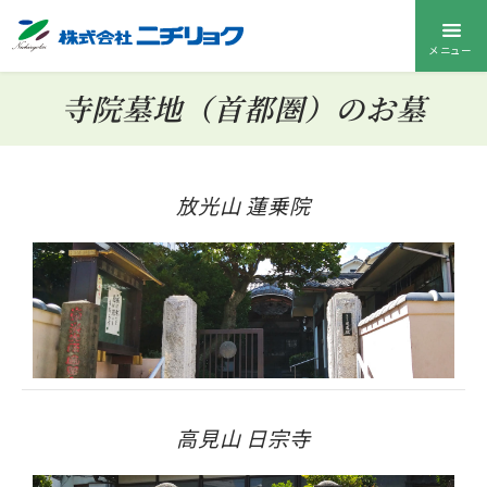
メニュー
寺院墓地（首都圏）のお墓
放光山 蓮乗院
高見山 日宗寺