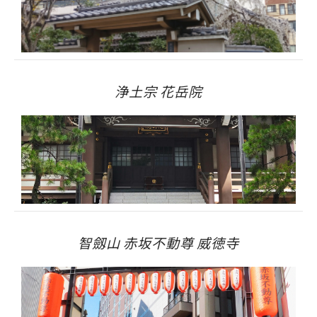
浄土宗 花岳院
智劔山 赤坂不動尊 威徳寺