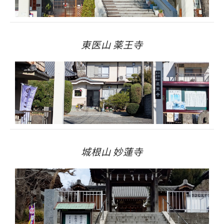
東医山 薬王寺
城根山 妙蓮寺