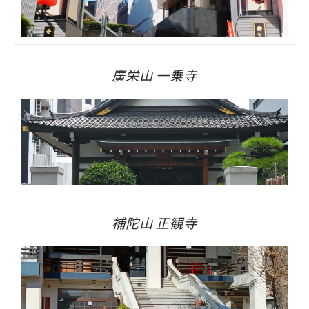
廣栄山 一乗寺
補陀山 正観寺