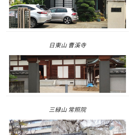
日東山 曹溪寺
三緑山 常照院