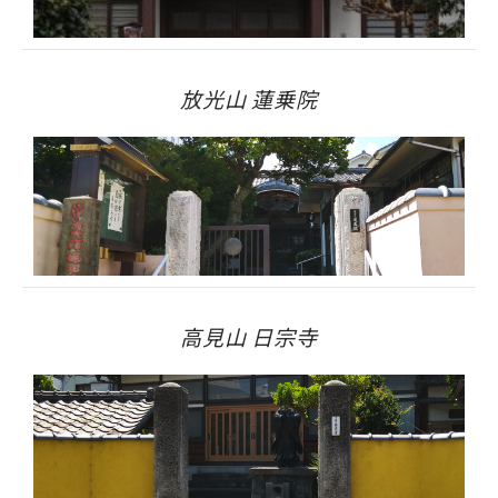
放光山 蓮乗院
高見山 日宗寺