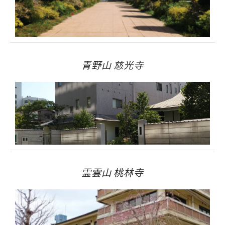
青野山 慈光寺
霊雲山 桃林寺