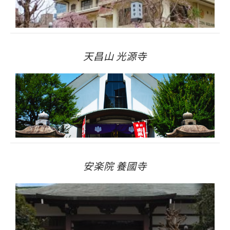
天昌山 光源寺
安楽院 養國寺