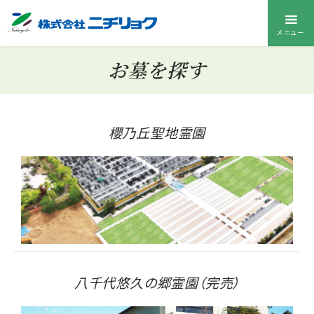
メニュー
お墓を探す
櫻乃丘聖地霊園
八千代悠久の郷霊園（完売）