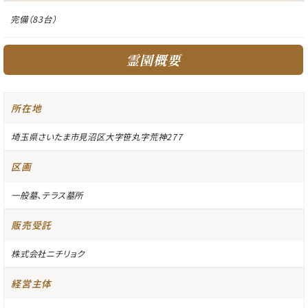
完備（83台）
霊園概要
所在地
埼玉県さいたま市見沼区大字笹丸字荒神277
区画
一般墓、テラス墓所
販売受託
株式会社ニチリョク
経営主体