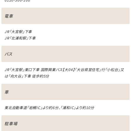
電車
JR「大宮駅」下車
JR「北浦和駅』下車
バス
JR「大宮駅」東口下車 国際興業バス【大04】「大谷県営住宅」行「小松台」又
は「向大谷」下車 徒歩約5分
車
東北自動車道「岩槻IC」より約6分、「浦和IC」より約10分
駐車場