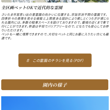
全区画ペットOKで近代的な霊園
さいたま市営思い出の里霊園の向かいに位置する、宗旨宗派不問の霊園です。
四季折々の表情を見せる植栽と上質感ある設計により癒しとくつろぎが感じら
れる園内には、多数の駐車スペースを設けておりますので、墓域の近くまで車で
行くことができます。参道は平坦でバリアフリーなので、どなたでも安心してお参
りいただけます。
ペットも一緒に埋葬できますので、大切なペットと同じお墓に入りたい方にも最
適です。
📄
この霊園のチラシを見る（PDF）
園内の様子